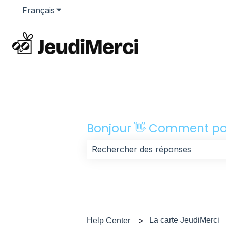
Français
Afficher le sous-menu pour les traductions
Bonjour 👋 Comment po
Il n'y a aucune suggestion car le 
La carte JeudiMerci
Help Center